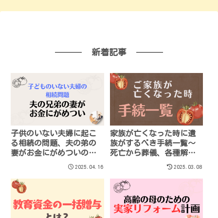
新着記事
子供のいない夫婦に起こ
家族が亡くなった時に遺
る相続の問題、夫の弟の
族がするべき手続一覧～
妻がお金にがめついの
死亡から葬儀、各種解約
で、夫の相続で揉めそう
から遺産相続までを全網
2025.04.16
2025.03.08
羅