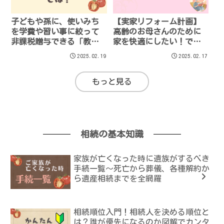
子どもや孫に、使いみち
【実家リフォーム計画】
を学費や習い事に絞って
高齢のお母さんのために
非課税贈与できる「教育
家を快適にしたい！でも
資金の一括贈与制度」と
兄弟とどう話し合う？
2025.02.19
2025.02.17
は？
もっと見る
相続の基本知識
家族が亡くなった時に遺族がするべき
手続一覧～死亡から葬儀、各種解約か
ら遺産相続までを全網羅
相続順位入門！相続人を決める順位と
は？誰が優先になるのか図解でカンタ