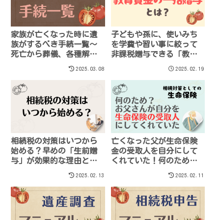
家族が亡くなった時に遺
子どもや孫に、使いみち
族がするべき手続一覧～
を学費や習い事に絞って
死亡から葬儀、各種解約
非課税贈与できる「教育
から遺産相続までを全網
資金の一括贈与制度」と
2025.03.08
2025.02.19
羅
は？
相続税の対策はいつから
亡くなった父が生命保険
始める？早めの「生前贈
金の受取人を自分にして
与」が効果的な理由と注
くれていた！何のため？
意点
相続とは別？税金はどう
2025.02.13
2025.02.11
したらいい？