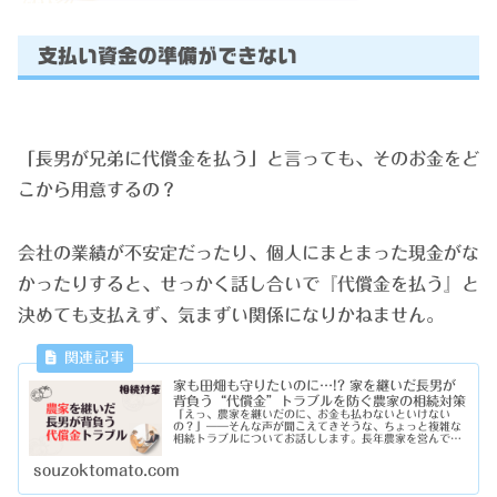
支払い資金の準備ができない
「長男が兄弟に代償金を払う」と言っても、そのお金をど
こから用意するの？
会社の業績が不安定だったり、個人にまとまった現金がな
かったりすると、せっかく話し合いで『代償金を払う』と
決めても支払えず、気まずい関係になりかねません。
家も田畑も守りたいのに…!? 家を継いだ長男が
背負う“代償金”トラブルを防ぐ農家の相続対策
「えっ、農家を継いだのに、お金も払わないといけない
の？」――そんな声が聞こえてきそうな、ちょっと複雑な
相続トラブルについてお話しします。長年農家を営んでき
た両親のもとで育った、長男Aさんと次男Bさん。長男Aさ
ん：実家で農業を継ぎ、田畑や家を...
souzoktomato.com