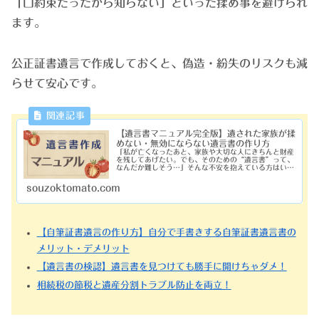
「口約束だったから知らない」といった揉め事を避けられ
ます。
公正証書遺言で作成しておくと、偽造・紛失のリスクも減
らせて安心です。
【遺言書マニュアル完全版】遺された家族が揉
めない・無効にならない遺言書の作り方
「私が亡くなったあと、家族や大切な人にきちんと財産
を残してあげたい。でも、そのための“遺言書”って、
なんだか難しそう…」そんな不安を抱えている方はいま
せんか？実は遺言書は、ポイントさえしっかりおさえれ
ば、どなたでも作成できるんです。しかも、...
souzoktomato.com
【自筆証書遺言の作り方】自分で手書きする自筆証書遺言書の
メリット・デメリット
【遺言書の検認】遺言書を見つけても勝手に開けちゃダメ！
相続税の節税と遺産分割トラブル防止を両立！