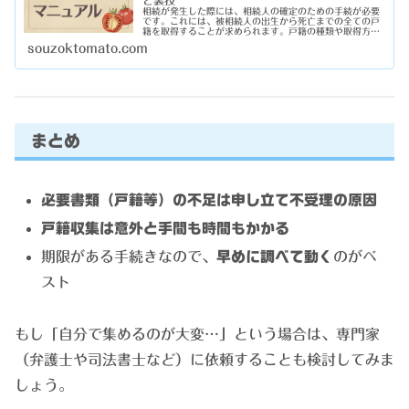
と裏技
相続が発生した際には、相続人の確定のための手続が必要
です。これには、被相続人の出生から死亡までの全ての戸
籍を取得することが求められます。戸籍の種類や取得方法
を理解しておかなければ、適切な相続手続の準備ができま
souzoktomato.com
せん。特に、故人の戸籍謄本は複数...
まとめ
必要書類（戸籍等）の不足は申し立て不受理の原因
戸籍収集は意外と手間も時間もかかる
期限がある手続きなので、
早めに調べて動く
のがベ
スト
もし「自分で集めるのが大変…」という場合は、専門家
（弁護士や司法書士など）に依頼することも検討してみま
しょう。