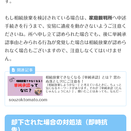
す。
もし相続放棄を検討されている場合は、
家庭裁判所
へ申述
手続きを行うまで、安易に遺産を動かさないようご注意く
ださいね。所へ申し立て認められた場合でも、後に単純承
認事由とみられる行為が発覚した場合は相続放棄が認めら
れなく場合もございますので、注意しなくてはいけませ
ん。
相続放棄できなくなる「単純承認」とは？ 思わ
ぬ落とし穴にご注意を！
「相続放棄しようかな…」と考えているときに、ちょっと
気になるキーワードがあります。それが「単純承認（たん
じゅんしょうにん）」。聞いたことはあっても、なんだか
難しそうですよね。ですが、うっかり単純承認とみなされ
る行為をしてしまうと、「相続を放...
souzoktomato.com
却下された場合の対処法（即時抗
告）