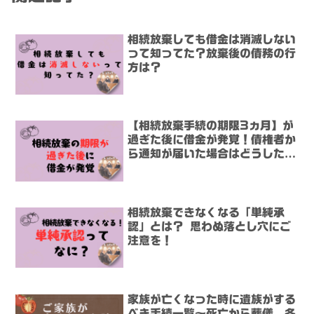
相続放棄しても借金は消滅しない
って知ってた？放棄後の債務の行
方は？
【相続放棄手続の期限3ヵ月】が
過ぎた後に借金が発覚！債権者か
ら通知が届いた場合はどうしたら
いいの？
相続放棄できなくなる「単純承
認」とは？ 思わぬ落とし穴にご
注意を！
家族が亡くなった時に遺族がする
べき手続一覧～死亡から葬儀、各