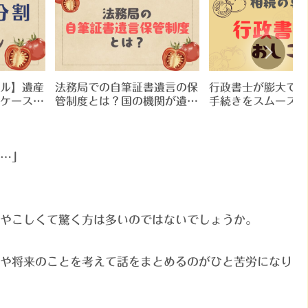
ル】遺産
法務局での自筆証書遺言の保
行政書士が膨大で複
ケースや
管制度とは？国の機関が遺言
手続きをスムーズに
・協議書
書を安全に預かっておいてく
れる！【相続の専門
れます！
するメリット】
…」
やこしくて驚く方は多いのではないでしょうか。
や将来のことを考えて話をまとめるのがひと苦労になり