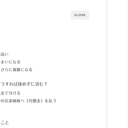
CLOSE
が高い
いまいになる
に、さらに複雑になる
どうすれば揉めずに済む？
現金で分ける
ほかの兄弟姉妹へ「代償金」を払う
いこと