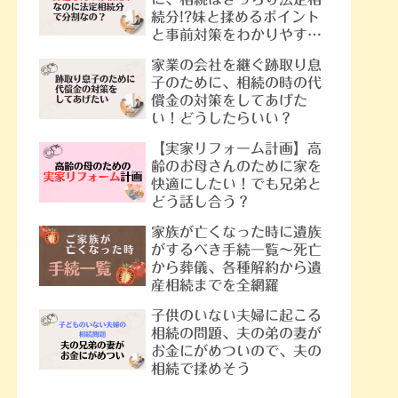
続分!?妹と揉めるポイント
と事前対策をわかりやすく
解説
家業の会社を継ぐ跡取り息
子のために、相続の時の代
償金の対策をしてあげた
雑な相続
【遺留分】ってなに？遺産の
い！どうしたらいい？
進めてく
取り分を減らされた親族が相
家に相談
続財産を最低限確保できる仕
【実家リフォーム計画】高
組み
齢のお母さんのために家を
快適にしたい！でも兄弟と
どう話し合う？
家族が亡くなった時に遺族
がするべき手続一覧～死亡
から葬儀、各種解約から遺
産相続までを全網羅
子供のいない夫婦に起こる
相続の問題、夫の弟の妻が
お金にがめついので、夫の
相続で揉めそう