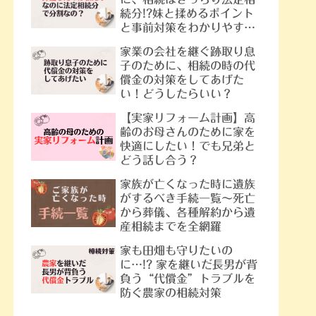
続分!?妹と揉めるポイント
と事前対策をわかりやすく
解説
家業の会社を継ぐ跡取り息
子のために、相続の時の代
償金の対策をしてあげた
くなった
法務局での自筆証書遺言の保
い！どうしたらいい？
相続人は
管制度とは？国の機関が遺言
産相続す
書を安全に預かっておいてく
【実家リフォーム計画】高
れます！
齢のお母さんのために家を
快適にしたい！でも兄弟と
どう話し合う？
家族が亡くなった時に遺族
がするべき手続一覧～死亡
から葬儀、各種解約から遺
産相続までを全網羅
家も田畑も守りたいの
に…!? 家を継いだ長男が背
負う“代償金”トラブルを
防ぐ農家の相続対策